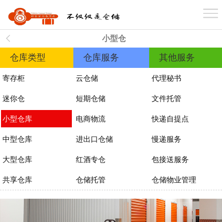
首 页
小型仓
关于我们
仓库类型
仓库服务
其他服务
寄存柜
云仓储
代理秘书
业务介绍
迷你仓
短期仓储
文件托管
小型仓库
电商物流
快递自提点
仓库分布
中型仓库
进出口仓储
慢递服务
大型仓库
红酒专仓
包接送服务
案例展示
共享仓库
仓储托管
仓储物业管理
新闻资讯