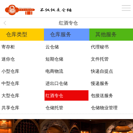
首 页
红酒专仓
关于我们
仓库类型
仓库服务
其他服务
寄存柜
云仓储
代理秘书
业务介绍
迷你仓
短期仓储
文件托管
小型仓库
电商物流
快递自提点
仓库分布
中型仓库
进出口仓储
慢递服务
大型仓库
红酒专仓
包接送服务
案例展示
共享仓库
仓储托管
仓储物业管理
新闻资讯