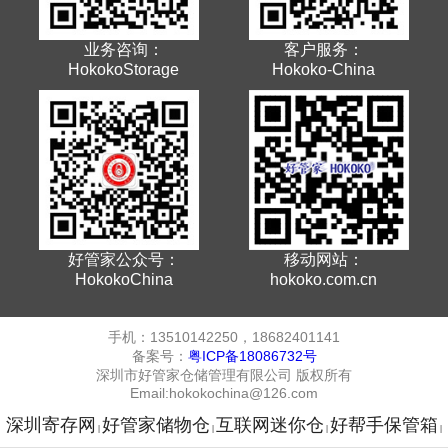
业务咨询：
客户服务：
HokokoStorage
Hokoko-China
好管家公众号：
移动网站：
HokokoChina
hokoko.com.cn
手机：13510142250，18682401141
备案号：
粤ICP备18086732号
深圳市好管家仓储管理有限公司 版权所有
Email:hokokochina@126.com
深圳寄存网
好管家储物仓
互联网迷你仓
好帮手保管箱
|
|
|
|