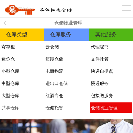
首 页
仓储物业管理
关于我们
仓库类型
仓库服务
其他服务
寄存柜
云仓储
代理秘书
业务介绍
迷你仓
短期仓储
文件托管
小型仓库
电商物流
快递自提点
仓库分布
中型仓库
进出口仓储
慢递服务
大型仓库
红酒专仓
包接送服务
案例展示
共享仓库
仓储托管
仓储物业管理
新闻资讯