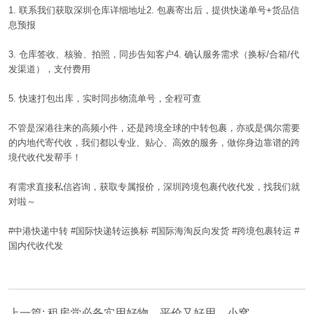
1.
联系我们获取深圳仓库详细地址
2.
包裹寄出后，提供快递单号
+
货品信
息预报
3.
仓库签收、核验、拍照，同步告知客户
4.
确认服务需求（换标
/
合箱
/
代
发渠道），支付费用
5.
快速打包出库，实时同步物流单号，全程可查
不管是深港往来的高频小件，还是跨境全球的中转包裹，亦或是偶尔需要
的内地代寄代收，我们都以专业、贴心、高效的服务，做你身边靠谱的跨
境代收代发帮手！
有需求直接私信咨询，获取专属报价，深圳跨境包裹代收代发，找我们就
对啦～
#
中港快递中转
#
国际快递转运换标
#
国际海淘反向发货
#
跨境包裹转运
#
国内代收代发
上一篇: 租房党必备实用好物，平价又好用，小窝