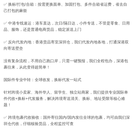
✅
换标
/
打包
/
合箱：按需更换面单、加固打包、多件合箱省运费，省去自
己打包的麻烦
✅
中港专线速运：港车直达，次日
/
隔日达，小件专送，不管是零食、日用
品、服饰，还是普通电商货品，稳定派送上门
✅
反向代发内地：香港货品寄至深圳仓，我们代发内地各地，打通深港双
向寄送壁垒
没有复杂流程，不用自己跑口岸，只需一键预报，我们全程包办，深港包
裹往来，从此变得超简单！
国际件专业中转：全球收发，换标代发一站式
针对跨境小卖家、海外华人、留学生、独立站商家，我们提供专业国际单
件代收
+
换标
+
代发服务，解决跨境寄送清关、换标、地址受限等核心难
题！
✅
跨境包裹代收验收：国外寄往国内
/
国内发往全球的包裹，均可由我们深
圳仓代收，仔细核验货品，全程监控可查