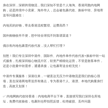
身在深圳，深耕跨境物流，我们深知不管是个人海淘、香港同胞内地网
购，还是跨境中小卖家、海外华人，总会被包裹代收、换标中转、异地寄
仓储问答
送等问题难住：
内地买的好物，寄去香港流程繁琐、运费高昂？
联系我们
国外购物收件不便，想中转全球找不到靠谱渠道？
偶尔有内地包裹需代收代发，没人帮忙打理？
别愁！我们专注深圳中港件、国际件、内地件单件代收代发
+
换标中转一站
式服务，扎根深圳核心物流片区，轻资产精细化运营，不管是散客单件，
还是小批量中转需求，通通承接，让包裹寄送全程无忧！
中港件专属服务：深港往来，一键直达无压力中港物流是我们的核心强
项，直击深港两地寄送所有痛点，专为香港个人、港漂、本地代购量身打
造，高效又划算！
✅
内地网购代收转香港：内地电商平台下单，直接填写我们深圳仓库地
址，免费代收验收，包裹到仓即拍照反馈，杜绝破损、丢件问题