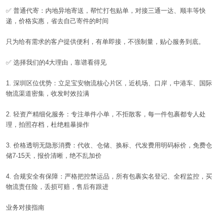
✅
普通代寄：内地异地寄送，帮忙打包贴单，对接三通一达、顺丰等快
递，价格实惠，省去自己寄件的时间
只为给有需求的客户提供便利，有单即接，不强制量，贴心服务到底。
✅
选择我们的
4
大理由，靠谱看得见
1.
深圳区位优势：立足宝安物流核心片区，近机场、口岸，中港车、国际
物流渠道密集，收发时效拉满
2.
轻资产精细化服务：专注单件小单，不拒散客，每一件包裹都专人处
理，拍照存档，杜绝粗暴操作
3.
价格透明无隐形消费：代收、仓储、换标、代发费用明码标价，免费仓
储
7-15
天，报价清晰，绝不乱加价
4.
合规安全有保障：严格把控禁运品，所有包裹实名登记、全程监控，买
物流责任险，丢损可赔，售后有跟进
业务对接指南