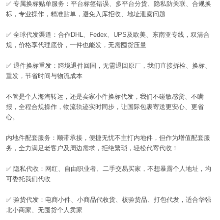
✅
专属换标贴单服务：平台标签错误、多平台分货、隐私防关联、合规换
标，专业操作，精准贴单，避免入库拒收、地址泄露问题
✅
全球代发渠道：合作
DHL
、
Fedex
、
UPS
及欧美、东南亚专线，双清合
规，价格享代理底价，一件也能发，无需囤货压量
✅
退件换标重发：跨境退件回国，无需退回原厂，我们直接拆检、换标、
重发，节省时间与物流成本
不管是个人海淘转运，还是卖家小件换标代发，我们不碰敏感货、不瞒
报，全程合规操作，物流轨迹实时同步，让国际包裹寄送更安心、更省
心。
内地件配套服务：顺带承接，便捷无忧不主打内地件，但作为增值配套服
务，全力满足老客户及周边需求，拒绝繁琐，轻松代寄代收！
✅
隐私代收：网红、自由职业者、二手交易买家，不想暴露个人地址，均
可委托我们代收
✅
验货代发：电商小件、小商品代收货、核验货品、打包代发，适合华强
北小商家、无囤货个人卖家