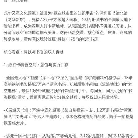
食一站式解锁
龙华又添文化顶流！被誉为“藏在城市里的知识宇宙”的深圳图书馆北馆
仓储问答
（龙华新馆），凭借
7.2
万平方米超大面积、
400
万册藏书的全国最大地下
智能书库，成为深圳人打卡新地标。从
6
层通天书墙到
VR
沉浸式阅读，从
分龄阅读空间到周边烟火美食，这份涵盖交通、核心看点、饮食、路线的
终极攻略，帮你高效玩转这座“科技
+
书香”的城市书房！
联系我们
核心看点：科技与书香的双向奔赴
1.
必打卡特色空间：颜值与实力并存
-
全国最大地下智能书库：地下
3
层的“魔法藏书阁”藏着科幻感惊喜，
18
米
高的钢制书架搭配
7
万余个蓝色书箱，机械臂取书宛如《流浪地球》的“太
空电梯”，最快
10
分钟就能将预约书籍送到手中。每周五、周六可预约“书
海探底”活动，近距离见证智能分拣全过程，每场仅
10
人限量体验。
- 6
层通天书墙：环绕中庭的通顶书架自带视觉冲击，
1.2
万册书籍按“湾区
腾飞”“文史瑰宝”等六大主题陈列，原木色格栅搭配自然光，随手一拍都是
氛围感大片
。
-
多元“馆中馆”矩阵：从
3
岁以下婴幼儿馆、
3-12
岁儿童馆，到
12-18
岁青少