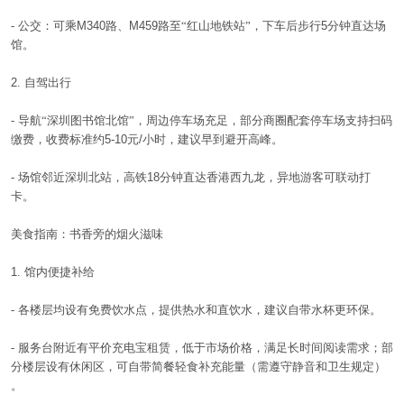
-
公交：可乘
M340
路、
M459
路至“红山地铁站”，下车后步行
5
分钟直达场
馆。
2.
自驾出行
-
导航“深圳图书馆北馆”，周边停车场充足，部分商圈配套停车场支持扫码
缴费，收费标准约
5-10
元
/
小时，建议早到避开高峰。
-
场馆邻近深圳北站，高铁
18
分钟直达香港西九龙，异地游客可联动打
卡。
美食指南：书香旁的烟火滋味
1.
馆内便捷补给
-
各楼层均设有免费饮水点，提供热水和直饮水，建议自带水杯更环保。
-
服务台附近有平价充电宝租赁，低于市场价格，满足长时间阅读需求；部
分楼层设有休闲区，可自带简餐轻食补充能量（需遵守静音和卫生规定）
。