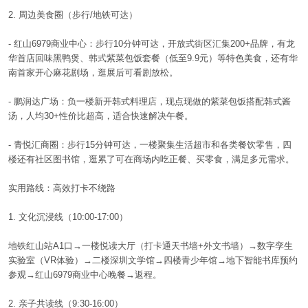
2.
周边美食圈（步行
/
地铁可达）
-
红山
6979
商业中心：步行
10
分钟可达，开放式街区汇集
200+
品牌，有龙
华首店回味黑鸭煲、韩式紫菜包饭套餐（低至
9.9
元）等特色美食，还有华
南首家开心麻花剧场，逛展后可看剧放松。
-
鹏润达广场：负一楼新开韩式料理店，现点现做的紫菜包饭搭配韩式酱
汤，人均
30+
性价比超高，适合快速解决午餐。
-
青悦汇商圈：步行
15
分钟可达，一楼聚集生活超市和各类餐饮零售，四
楼还有社区图书馆，逛累了可在商场内吃正餐、买零食，满足多元需求。
实用路线：高效打卡不绕路
1.
文化沉浸线（
10:00-17:00
）
地铁红山站
A1
口→一楼悦读大厅（打卡通天书墙
+
外文书墙）→数字孪生
实验室（
VR
体验）→二楼深圳文学馆→四楼青少年馆→地下智能书库预约
参观→红山
6979
商业中心晚餐→返程。
2.
亲子共读线（
9:30-16:00
）