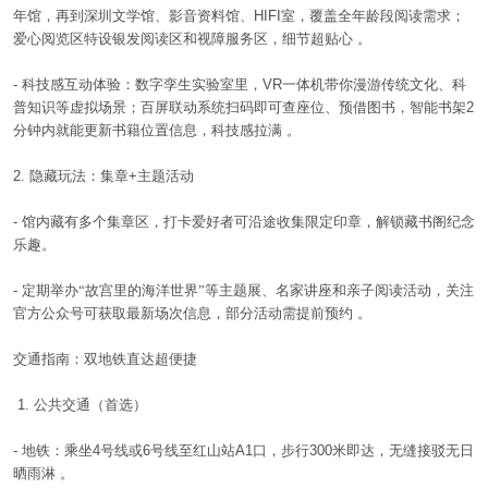
年馆，再到深圳文学馆、影音资料馆、
HIFI
室，覆盖全年龄段阅读需求；
爱心阅览区特设银发阅读区和视障服务区，细节超贴心
。
-
科技感互动体验：数字孪生实验室里，
VR
一体机带你漫游传统文化、科
普知识等虚拟场景；百屏联动系统扫码即可查座位、预借图书，智能书架
2
分钟内就能更新书籍位置信息，科技感拉满
。
2.
隐藏玩法：集章
+
主题活动
-
馆内藏有多个集章区，打卡爱好者可沿途收集限定印章，解锁藏书阁纪念
乐趣。
-
定期举办“故宫里的海洋世界”等主题展、名家讲座和亲子阅读活动，关注
官方公众号可获取最新场次信息，部分活动需提前预约
。
交通指南：双地铁直达超便捷
1.
公共交通（首选）
-
地铁：乘坐
4
号线或
6
号线至红山站
A1
口，步行
300
米即达，无缝接驳无日
晒雨淋
。