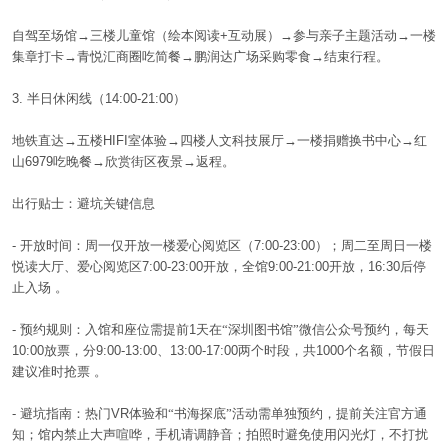
自驾至场馆→三楼儿童馆（绘本阅读
+
互动展）→参与亲子主题活动→一楼
集章打卡→青悦汇商圈吃简餐→鹏润达广场采购零食→结束行程。
3.
半日休闲线（
14:00-21:00
）
地铁直达→五楼
HIFI
室体验→四楼人文科技展厅→一楼捐赠换书中心→红
山
6979
吃晚餐→欣赏街区夜景→返程。
出行贴士：避坑关键信息
-
开放时间：周一仅开放一楼爱心阅览区（
7:00-23:00
）；周二至周日一楼
悦读大厅、爱心阅览区
7:00-23:00
开放，全馆
9:00-21:00
开放，
16:30
后停
止入场
。
-
预约规则：入馆和座位需提前
1
天在“深圳图书馆”微信公众号预约，每天
10:00
放票，分
9:00-13:00
、
13:00-17:00
两个时段，共
1000
个名额，节假日
建议准时抢票
。
-
避坑指南：热门
VR
体验和“书海探底”活动需单独预约，提前关注官方通
知；馆内禁止大声喧哗，手机请调静音；拍照时避免使用闪光灯，不打扰