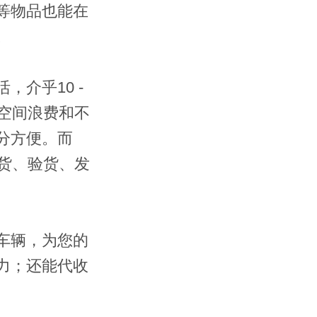
等物品也能在
。
活，介乎
10 -
空间浪费和不
分方便。而
货、验货、发
车辆，为您的
力；还能代收