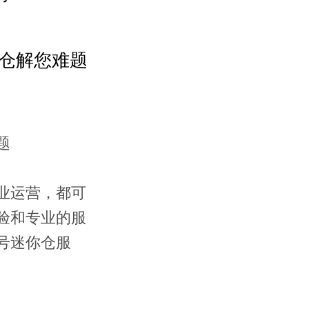
仓库分布
仓解您难题
案例展示
题
新闻资讯
业运营，都可
验和专业的服
号迷你仓服
仓储问答