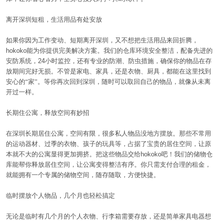
离开深圳短租，生活用品有处安放
如果你因为工作变动、短期离开深圳，又不想把生活用品来回折腾，
hokoko
能为你提供完美解决方案。我们的仓库环境安全整洁，配备先进的
安防系统，
24
小时监控，还有专业的防潮、防虫措施，确保你的物品在存
放期间完好无损。不管是家电、家具，还是衣物、厨具，都能在这里找到
安心的“家”。等你再次回到深圳，随时可以取回自己的物品，就像从未离
开过一样。
长期住公寓，释放空间有妙招
在深圳长期居住公寓，空间有限，很多私人物品没地方摆放。那些不常用
的运动器材、过季的衣物、孩子的玩具等，占据了宝贵的居住空间，让原
本就不大的公寓显得更加拥挤。把这些物品交给
hokoko
吧！我们的储物仓
库能帮你释放居住空间，让公寓变得整洁有序。你只需支付合理的租金，
就能拥有一个专属的储物空间，随存随取，方便快捷。
临时摆放个人物品，几个月也轻松搞定
无论是临时有几个月的个人衣物、行李箱需要存放，还是简单家具电器想