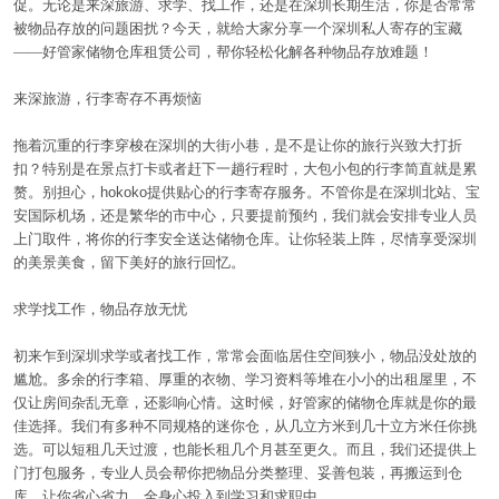
促。无论是来深旅游、求学、找工作，还是在深圳长期生活，你是否常常
被物品存放的问题困扰？今天，就给大家分享一个深圳私人寄存的宝藏
——好管家储物仓库租赁公司，帮你轻松化解各种物品存放难题！
仓储问答
来深旅游，行李寄存不再烦恼
拖着沉重的行李穿梭在深圳的大街小巷，是不是让你的旅行兴致大打折
联系我们
扣？特别是在景点打卡或者赶下一趟行程时，大包小包的行李简直就是累
赘。别担心，
hokoko
提供贴心的行李寄存服务。不管你是在深圳北站、宝
安国际机场，还是繁华的市中心，只要提前预约，我们就会安排专业人员
上门取件，将你的行李安全送达储物仓库。让你轻装上阵，尽情享受深圳
的美景美食，留下美好的旅行回忆。
求学找工作，物品存放无忧
初来乍到深圳求学或者找工作，常常会面临居住空间狭小，物品没处放的
尴尬。多余的行李箱、厚重的衣物、学习资料等堆在小小的出租屋里，不
仅让房间杂乱无章，还影响心情。这时候，好管家的储物仓库就是你的最
佳选择。我们有多种不同规格的迷你仓，从几立方米到几十立方米任你挑
选。可以短租几天过渡，也能长租几个月甚至更久。而且，我们还提供上
门打包服务，专业人员会帮你把物品分类整理、妥善包装，再搬运到仓
库，让你省心省力，全身心投入到学习和求职中。