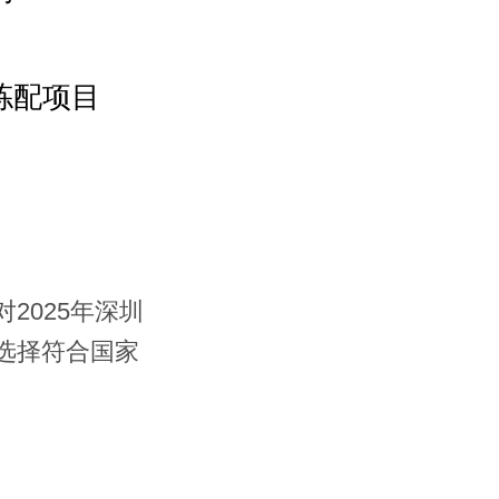
仓库分布
拣配项目
案例展示
新闻资讯
对
2025
年深圳
选择符合国家
仓储问答