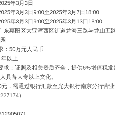
2025
年
3
月
3
日
2025
年
3
月
3
日
9:00
至
2025
年
3
月
7
日
18:00
2025
年
3
月
3
日
9:00
至
2025
年
3
月
13
日
18:00
广东惠阳区大亚湾西区街道龙海三路与龙山五
流园
求：
50
万元人民币
1
年以上
要求：证照及相关资质齐全，提供
6%
增值税发
法人具备大专以上文化。
0
元，需通过银行汇款至光大银行南京分行营业
0227174
）
312905071