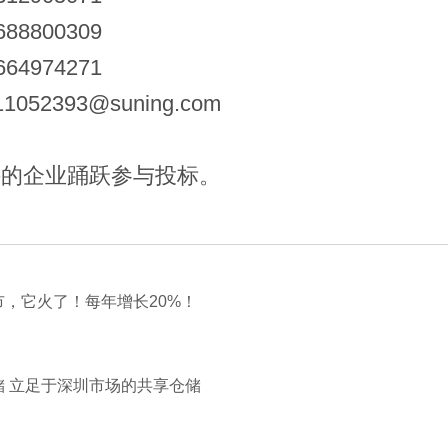
688800309
664974271
11052393@suning.com
件的企业踊跃参与投标。
市，它火了！每年增长20%！
储 立足于深圳市场的共享仓储